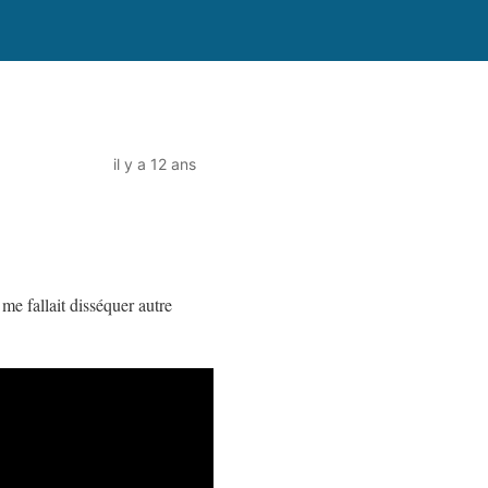
il y a 12 ans
 me fallait disséquer autre