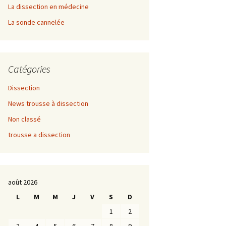
La dissection en médecine
La sonde cannelée
Catégories
Dissection
News trousse à dissection
Non classé
trousse a dissection
août 2026
L
M
M
J
V
S
D
1
2