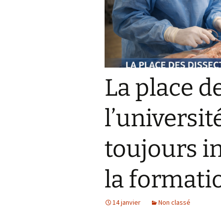
La place d
l’université
toujours i
la formati
14 janvier
Non classé