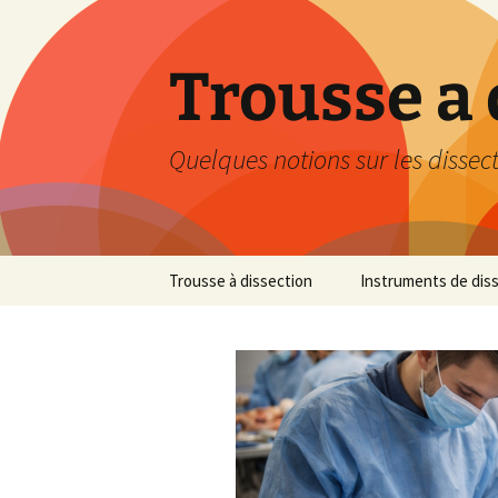
Aller
au
contenu
Trousse a 
Quelques notions sur les dissec
Trousse à dissection
Instruments de dis