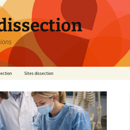
dissection
tions
section
Sites dissection