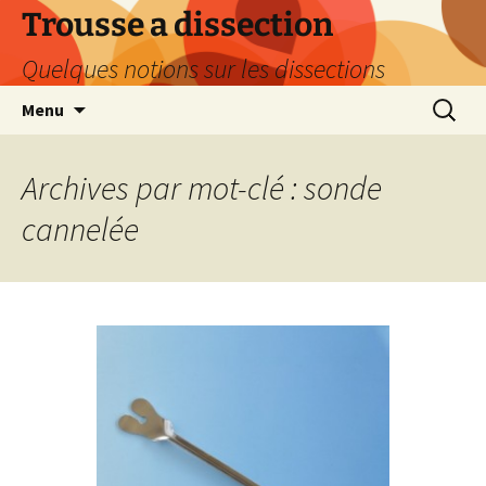
Aller
Trousse a dissection
au
Quelques notions sur les dissections
contenu
Recherc
Menu
Archives par mot-clé : sonde
cannelée