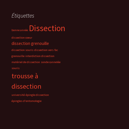
Étiquettes
Dissection
bonne année
dissection coeur
dissection grenouille
dissection souris
dissection vers
fac
grenouille
interdiction dissection
matériel de dissection
sonde cannelée
souris
trousse à
dissection
université
épingle dissection
épingles d'entomologie